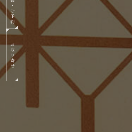
・
ご
予
約
お
取
り
寄
せ