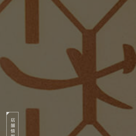
店
舗
情
報